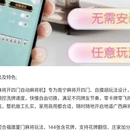
及特色;
麻将开四门自动麻将机】专为南宁麻将开四门、自摸胡玩法设计，
调控洗牌速度，快慢自由切换，满足不同牌友节奏，零卡牌零飞
洁，整机做工扎实，家用商用都合适，随时随地开启地道广西麻
契合福建厦门麻将玩法，144张含花牌，支持花牌翻倍、庄家加