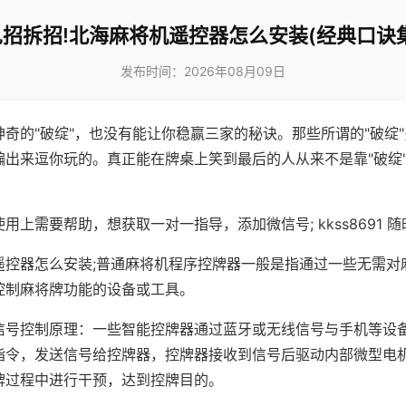
见招拆招!北海麻将机遥控器怎么安装(经典口诀集
发布时间：2026年08月09日
神奇的"破绽"，也没有能让你稳赢三家的秘诀。那些所谓的"破绽
编出来逗你玩的。真正能在牌桌上笑到最后的人从来不是靠"破绽
用上需要帮助，想获取一对一指导，添加微信号; kkss8691 随
遥控器怎么安装;普通麻将机程序控牌器一般是指通过一些无需对
控制麻将牌功能的设备或工具。
信号控制原理：一些智能控牌器通过蓝牙或无线信号与手机等设
指令，发送信号给控牌器，控牌器接收到信号后驱动内部微型电
牌过程中进行干预，达到控牌目的。