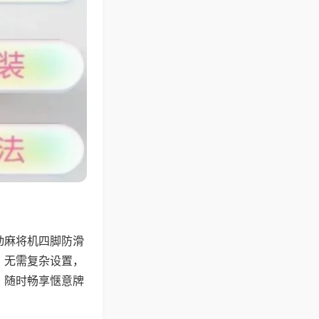
动麻将机四脚防滑
，无需复杂设置，
，随时畅享惬意牌