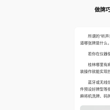
做牌巧
所谓的"听
道哪张牌是什么
若你在仪器使
桂林哪里有
装操作就能实现
蓝牙或无线
件预设好牌型等
麻将机洗牌、码