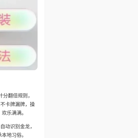
计分翻倍规则，
，不卡牌漏牌，操
，欢乐满满。
器自动识别金龙，
承本地习俗。