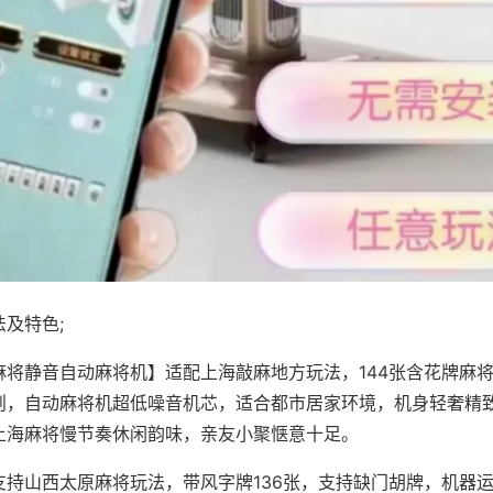
及特色;
麻将静音自动麻将机】适配上海敲麻地方玩法，144张含花牌麻
则，自动麻将机超低噪音机芯，适合都市居家环境，机身轻奢精
上海麻将慢节奏休闲韵味，亲友小聚惬意十足。
支持山西太原麻将玩法，带风字牌136张，支持缺门胡牌，机器