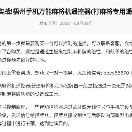
实战!梧州手机万能麻将机遥控器(打麻将专用遥
发布时间：2026年08月09日
将的第一步就是要购买一台可以控制的遥控，可以联系客服，会
商平台购买。遥控是通过主板来控制麻将牌的磁性，和骰子的磁
通过你预先编好的程序。
用上需要帮助，想获取一对一指导，添加微信号; ppyy55670 
能麻将机遥控器;普通麻将机程序控牌器一般是指通过一些无需对
控制麻将牌功能的设备或工具。
信号控制原理：一些智能控牌器通过蓝牙或无线信号与手机等设
指令，发送信号给控牌器，控牌器接收到信号后驱动内部微型电
牌过程中进行干预，达到控牌目的。