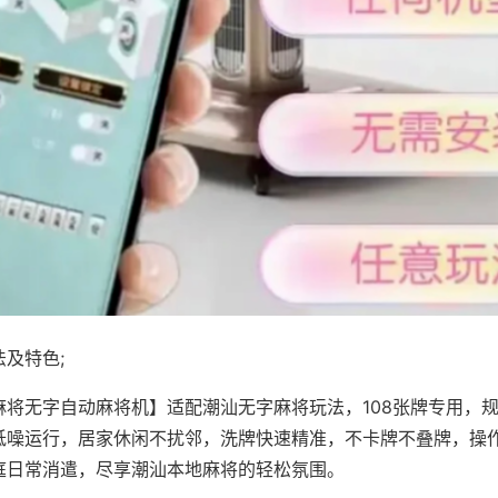
及特色;
麻将无字自动麻将机】适配潮汕无字麻将玩法，108张牌专用，
低噪运行，居家休闲不扰邻，洗牌快速精准，不卡牌不叠牌，操
庭日常消遣，尽享潮汕本地麻将的轻松氛围。