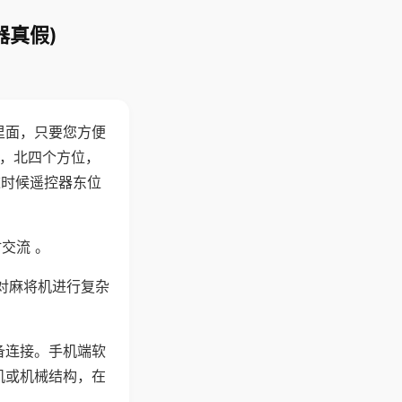
器真假)
里面，只要您方便
西，北四个方位，
这时候遥控器东位
交流 。
对麻将机进行复杂
备连接。手机端软
机或机械结构，在