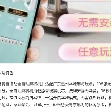
及特色;
麻将自摸胡全自动麻将机】适配广东惠州本地麻将玩法，108张
计分，全自动麻将机搭载静音缓震机芯，洗牌安静无噪音，35秒
问题，操作面板简洁易懂，一键开启本地模式，无需额外调试，
晰耐磨，家庭聚会、邻里小坐，轻松感受粤东麻将的休闲氛围，