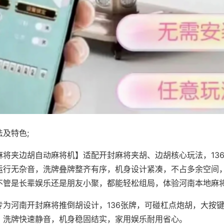
及特色;
麻将夹边胡自动麻将机】适配开封麻将夹胡、边胡核心玩法，13
运行无杂音，洗牌叠牌整齐有序，机身设计紧凑，不占多余空间
不管是长辈娱乐还是朋友小聚，都能轻松组局，体验河南本地麻
专为河南开封麻将推倒胡设计，136张牌，可碰杠点炮胡，大按
，洗牌快速静音，机身稳固结实，家用娱乐耐用省心。