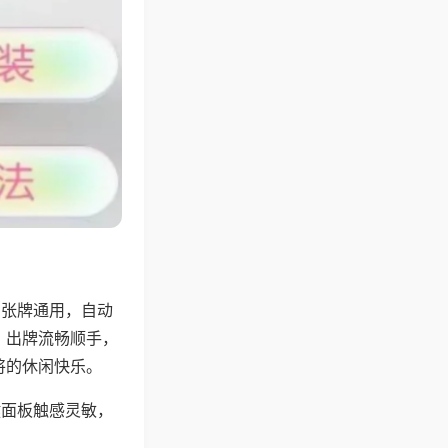
6张牌通用，自动
，出牌流畅顺手，
将的休闲快乐。
键面板触感灵敏，