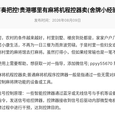
节奏把控!贵港哪里有麻将机程控器卖(舍牌小经验
发布时间：2026年08月09日
村，农村的条件越来越好，村里别墅、楼房到处都是，家家户户
过小康生活，不再为一日三餐为而奔波劳碌。于是村里一些妇女
到村里的麻将馆去打麻将。虽然打得小，但如果经常输也是一笔
用上需要帮助，想获取一对一指导，添加微信号; ppyy55670 
麻将机程控器卖;普通麻将机程序控牌器一般是指通过一些无需对
控制麻将牌功能的设备或工具。
信号控制原理：一些智能控牌器通过蓝牙或无线信号与手机等设
指令，发送信号给控牌器，控牌器接收到信号后驱动内部微型电
牌过程中进行干预，达到控牌目的。