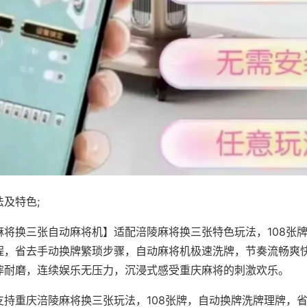
及特色;
麻将换三张自动麻将机】适配涪陵麻将换三张特色玩法，108张
程，省去手动换牌繁琐步骤，自动麻将机极速洗牌，节奏流畅爽
摔耐磨，连续娱乐无压力，沉浸式感受重庆麻将的刺激欢乐。
支持重庆涪陵麻将换三张玩法，108张牌，自动换牌洗牌理牌，