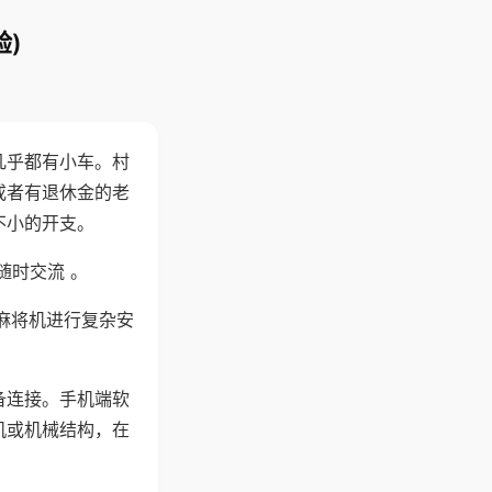
)
几乎都有小车。村
或者有退休金的老
不小的开支。
随时交流 。
麻将机进行复杂安
备连接。手机端软
机或机械结构，在