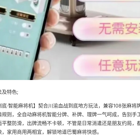
及特色;
到底·智能麻将机】契合川渝血战到底地方玩法，兼容108张麻将
典规则，全自动麻将机智能分牌、补牌、理牌一气呵成，告别手
面平整防滑，出牌流畅不卡顿，不管是日常消遣还是朋友约局，
快，家用商用两相宜，解锁地道巴蜀麻将快感。