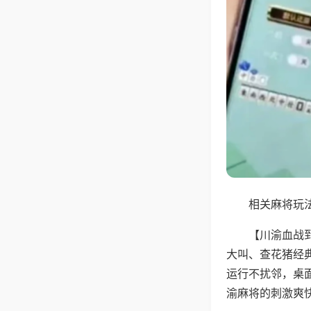
相关麻将玩法
【川渝血战
大叫、查花猪经
运行不扰邻，桌
渝麻将的刺激爽