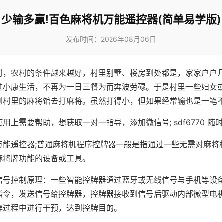
少输多赢!百色麻将机万能遥控器(简单易学版)
发布时间：2026年08月06日
村，农村的条件越来越好，村里别墅、楼房到处都是，家家户户
过小康生活，不再为一日三餐为而奔波劳碌。于是村里一些妇女
到村里的麻将馆去打麻将。虽然打得小，但如果经常输也是一笔
用上需要帮助，想获取一对一指导，添加微信号; sdf6770 随时
万能遥控器;普通麻将机程序控牌器一般是指通过一些无需对麻将
麻将牌功能的设备或工具。
信号控制原理：一些智能控牌器通过蓝牙或无线信号与手机等设
指令，发送信号给控牌器，控牌器接收到信号后驱动内部微型电
牌过程中进行干预，达到控牌目的。