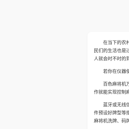
在当下的农
民们的生活也是
人就会时不时的
若你在仪器使
百色麻将机
作就能实现控制
蓝牙或无线
件预设好牌型等
麻将机洗牌、码