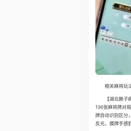
相关麻将玩法
【湖北赖子
136张麻将牌
牌自动识别区分
反光，摸牌手感