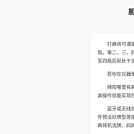
打麻将可谓
局。第二，三，
至四局后就处于
若你在仪器使
绵阳哪里有
装操作就能实现
蓝牙或无线
件预设好牌型等
麻将机洗牌、码