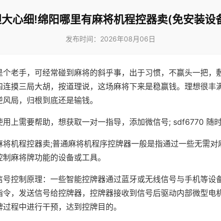
胆大心细!绵阳哪里有麻将机程控器卖(免安装设备
发布时间：2026年08月06日
是个老手，可经常碰到麻将的斜乎事，出于习惯，不赢头一把，
四连摸三局大胡，按道理说，这场麻将下来是稳赢钱。理想很丰
逆风局，归根到底还是输钱。
用上需要帮助，想获取一对一指导，添加微信号; sdf6770 随时
麻将机程控器卖;普通麻将机程序控牌器一般是指通过一些无需对
控制麻将牌功能的设备或工具。
信号控制原理：一些智能控牌器通过蓝牙或无线信号与手机等设
指令，发送信号给控牌器，控牌器接收到信号后驱动内部微型电
牌过程中进行干预，达到控牌目的。