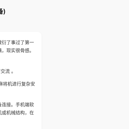
)
敷衍了事过了第一
满，现实很骨感。
交流 。
麻将机进行复杂安
备连接。手机端软
机或机械结构，在