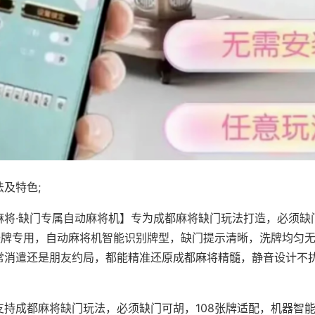
及特色;
麻将·缺门专属自动麻将机】专为成都麻将缺门玩法打造，必须缺
8张牌专用，自动麻将机智能识别牌型，缺门提示清晰，洗牌均匀
常消遣还是朋友约局，都能精准还原成都麻将精髓，静音设计不
支持成都麻将缺门玩法，必须缺门可胡，108张牌适配，机器智