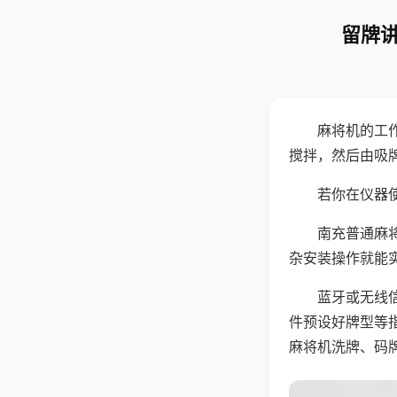
留牌讲
麻将机的工
搅拌，然后由吸
若你在仪器使
南充普通麻
杂安装操作就能
蓝牙或无线
件预设好牌型等
麻将机洗牌、码