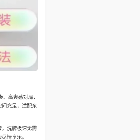
奏、高爽感对局，
空间充足，适配东
。
造，洗牌极速无需
聚尽情享乐。