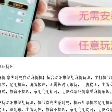
及特色;
麻将·豪爽对局自动麻将机】契合沈阳推倒胡麻将玩法，主打快节
机芯，耐用抗造，洗牌极速，无需长时间等待，四脚稳固，出牌
方式，静音不扰邻，家用商用都可，朋友欢聚尽情享受麻将乐趣
支持沈阳推倒胡玩法，快节奏高爽感对局，机器加厚机芯耐用抗
稳固，适配东北出牌习惯，静音不扰邻，家用商用均可，朋友欢