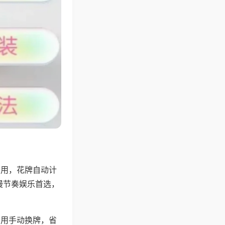
专用，花牌自动计
慢节奏娱乐首选，
不用手动换牌，省