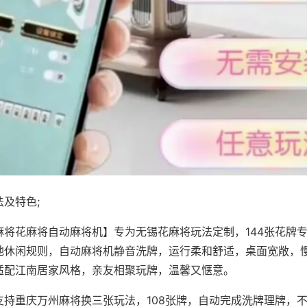
及特色;
麻将花麻将自动麻将机】专为无锡花麻将玩法定制，144张花牌
地休闲规则，自动麻将机静音洗牌，运行柔和舒适，桌面宽敞，
适配江南居家风格，亲友相聚玩牌，温馨又惬意。
支持重庆万州麻将换三张玩法，108张牌，自动完成洗牌理牌，