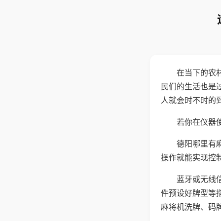
在当下的农
民们的生活也是
人就会时不时的
若你在仪器使
德阳哪里有
操作就能实现控
蓝牙或无线
件预设好牌型等
麻将机洗牌、码