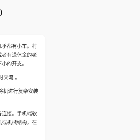
)
几乎都有小车。村
或者有退休金的老
不小的开支。
时交流 。
将机进行复杂安装
备连接。手机端软
机或机械结构，在