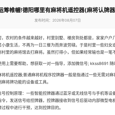
运筹帷幄!德阳哪里有麻将机遥控器(麻将认牌器
发布时间：2026年08月07日
村，农村的条件越来越好，村里别墅、楼房到处都是，家家户户
过小康生活，不再为一日三餐为而奔波劳碌。于是村里一些妇女
到村里的麻将馆去打麻将。虽然打得小，但如果经常输也是一笔
用上需要帮助，想获取一对一指导，添加微信号; kkss8691 随
麻将机遥控器;普通麻将机程序控牌器一般是指通过一些无需对麻
制麻将牌功能的设备或工具。
信号控制原理：一些智能控牌器通过蓝牙或无线信号与手机等设
指令，发送信号给控牌器，控牌器接收到信号后驱动内部微型电
牌过程中进行干预，达到控牌目的。