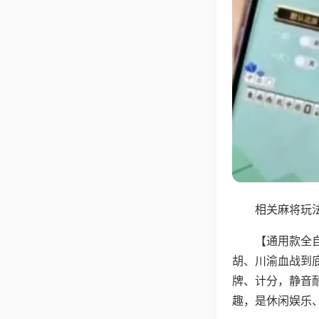
相关麻将玩法
【通用款全
胡、川渝血战到
牌、计分，静音
趣，是休闲娱乐