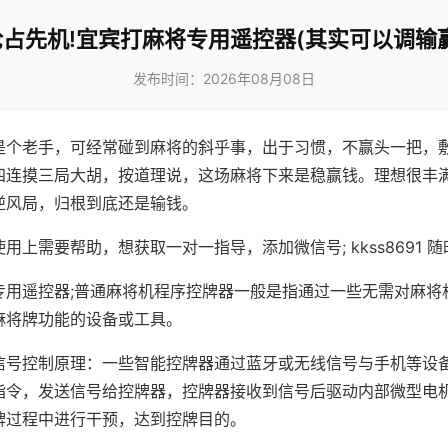
抢占先机!宜宾打麻将专用遥控器(其实可以调输赢
发布时间：2026年08月08日
是个老手，可经常碰到麻将的斜乎事，出于习惯，不赢头一把，
四连摸三局大胡，按道理说，这场麻将下来是稳赢钱。理想很丰
逆风局，归根到底还是输钱。
用上需要帮助，想获取一对一指导，添加微信号; kkss8691 随
专用遥控器;普通麻将机程序控牌器一般是指通过一些无需对麻将
麻将牌功能的设备或工具。
信号控制原理：一些智能控牌器通过蓝牙或无线信号与手机等设
指令，发送信号给控牌器，控牌器接收到信号后驱动内部微型电
牌过程中进行干预，达到控牌目的。