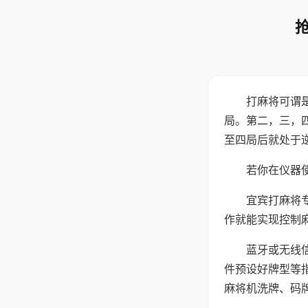
打麻将可谓
局。第二，三，
至四局后就处于
若你在仪器使
宜宾打麻将
作就能实现控制
蓝牙或无线
件预设好牌型等
麻将机洗牌、码