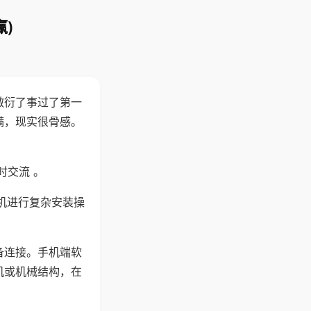
)
敷衍了事过了第一
满，现实很骨感。
时交流 。
机进行复杂安装操
备连接。手机端软
机或机械结构，在