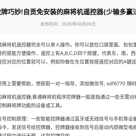
做牌巧妙!自贡免安装的麻将机遥控器(少输多赢法
发布时间：2026年08月06日
装麻将机遥控器完全可以单人操作。你可以放在口袋里面、包包
的是能方便操作，遥控上有A,B,C,D四个按键，代表东，南，
遥控对应的位置就可以，例如你做在东位置就按遥控对应的A键
。
用上需要帮助，想获取一对一指导，添加微信号; sdf6770 随时
的麻将机遥控器;普通麻将机程序控牌器一般是指通过一些无需对
控制麻将牌功能的设备或工具。
信号控制原理：一些智能控牌器通过蓝牙或无线信号与手机等设
指令，发送信号给控牌器，控牌器接收到信号后驱动内部微型电
牌过程中进行干预，达到控牌目的。