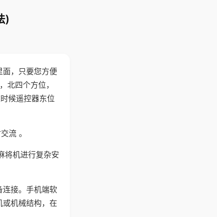
)
里面，只要您方便
西，北四个方位，
这时候遥控器东位
交流 。
麻将机进行复杂安
备连接。手机端软
机或机械结构，在