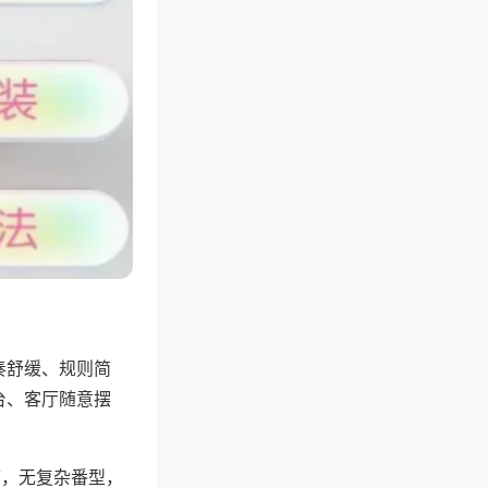
奏舒缓、规则简
台、客厅随意摆
可，无复杂番型，