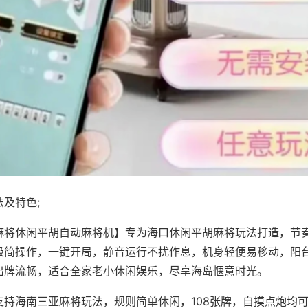
及特色;
麻将休闲平胡自动麻将机】专为海口休闲平胡麻将玩法打造，节
极简操作，一键开局，静音运行不扰作息，机身轻便易移动，阳
出牌流畅，适合全家老小休闲娱乐，尽享海岛惬意时光。
支持海南三亚麻将玩法，规则简单休闲，108张牌，自摸点炮均