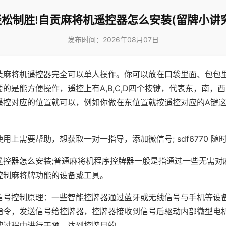
轻松制胜!自贡麻将机遥控器怎么安装(留牌小讲究
发布时间：2026年08月07日
装麻将机遥控器完全可以单人操作。你可以放在口袋里面、包包
的是能方便操作，遥控上有A,B,C,D四个按键，代表东，南，
遥控对应的位置就可以，例如你做在东位置就按遥控对应的A键
。
用上需要帮助，想获取一对一指导，添加微信号; sdf6770 随时
遥控器怎么安装;普通麻将机程序控牌器一般是指通过一些无需对
控制麻将牌功能的设备或工具。
信号控制原理：一些智能控牌器通过蓝牙或无线信号与手机等设
指令，发送信号给控牌器，控牌器接收到信号后驱动内部微型电
牌过程中进行干预，达到控牌目的。