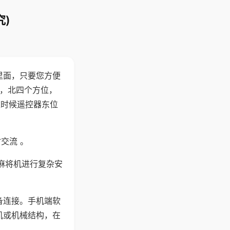
)
里面，只要您方便
西，北四个方位，
这时候遥控器东位
交流 。
麻将机进行复杂安
备连接。手机端软
机或机械结构，在