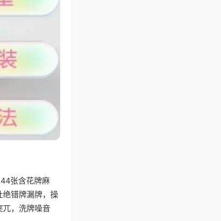
44张含花牌麻
杜绝错牌漏牌，操
突兀，洗牌噪音