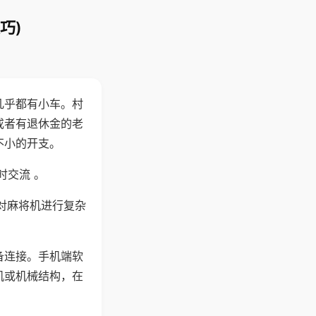
巧)
几乎都有小车。村
或者有退休金的老
不小的开支。
时交流 。
对麻将机进行复杂
备连接。手机端软
机或机械结构，在