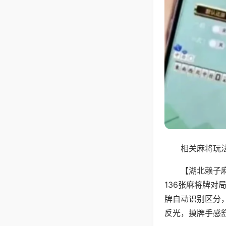
相关麻将玩法
【湖北赖子
136张麻将牌
牌自动识别区分
反光，摸牌手感