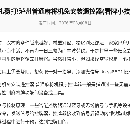
扎稳打!泸州普通麻将机免安装遥控器(看牌小技
发布时间：2026年08月08日
村，农村的条件越来越好，村里别墅、楼房到处都是，家家户户
过小康生活，不再为一日三餐为而奔波劳碌。于是村里一些妇女
到村里的麻将馆去打麻将。虽然打得小，但如果经常输也是一笔
用上需要帮助，想获取一对一指导，添加微信号; kkss8691 随
将机免安装遥控器;普通麻将机程序控牌器一般是指通过一些无需
现控制麻将牌功能的设备或工具。
信号控制原理：一些智能控牌器通过蓝牙或无线信号与手机等设
指令，发送信号给控牌器，控牌器接收到信号后驱动内部微型电
牌过程中进行干预，达到控牌目的。