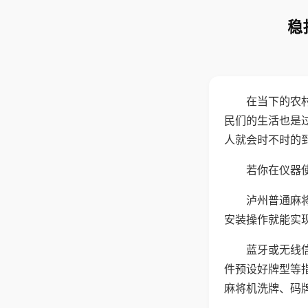
稳
在当下的农
民们的生活也是
人就会时不时的
若你在仪器使
泸州普通麻
安装操作就能实
蓝牙或无线
件预设好牌型等
麻将机洗牌、码