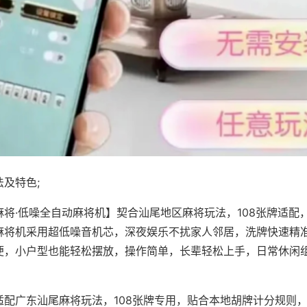
及特色;
麻将·低噪全自动麻将机】契合汕尾地区麻将玩法，108张牌适配
麻将机采用超低噪音机芯，深夜娱乐不扰家人邻居，洗牌快速精
便，小户型也能轻松摆放，操作简单，长辈轻松上手，日常休闲
适配广东汕尾麻将玩法，108张牌专用，贴合本地胡牌计分规则