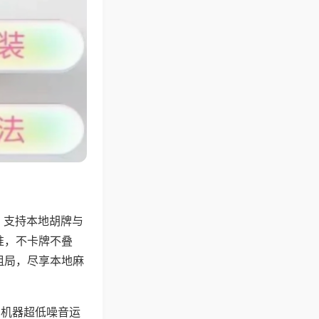
，支持本地胡牌与
准，不卡牌不叠
组局，尽享本地麻
，机器超低噪音运