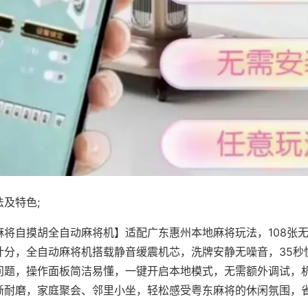
及特色;
麻将自摸胡全自动麻将机】适配广东惠州本地麻将玩法，108张
计分，全自动麻将机搭载静音缓震机芯，洗牌安静无噪音，35秒
问题，操作面板简洁易懂，一键开启本地模式，无需额外调试，
晰耐磨，家庭聚会、邻里小坐，轻松感受粤东麻将的休闲氛围，