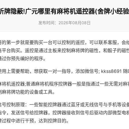
听牌隐蔽!广元哪里有麻将机遥控器(舍牌小经验
发布时间：2026年08月08日
将的第一步就是要购买一台可以控制的遥控，可以联系客服，会
商平台购买。遥控是通过主板来控制麻将牌的磁性，和骰子的磁
通过你预先编好的程序。
用上需要帮助，想获取一对一指导，添加微信号; kkss8691 随
麻将机遥控器;普通麻将机程序控牌器一般是指通过一些无需对麻
制麻将牌功能的设备或工具。
信号控制原理：一些智能控牌器通过蓝牙或无线信号与手机等设
指令，发送信号给控牌器，控牌器接收到信号后驱动内部微型电
牌过程中进行干预，达到控牌目的。