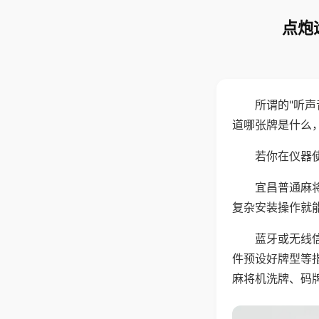
点炮
所谓的"听
道哪张牌是什么
若你在仪器使
宜昌普通麻
复杂安装操作就
蓝牙或无线
件预设好牌型等
麻将机洗牌、码