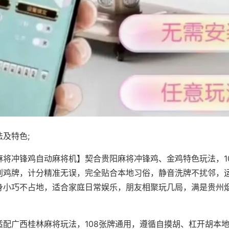
及特色;
麻将冲锋鸡自动麻将机】契合贵阳麻将冲锋鸡、金鸡特色玩法，1
别鸡牌，计分精准无误，完全贴合本地习俗，静音洗牌不扰邻，
身小巧不占地，适合家庭日常娱乐，朋友相聚玩几局，满是贵州
适配广西桂林麻将玩法，108张牌通用，遵循自摸胡、杠开胡本