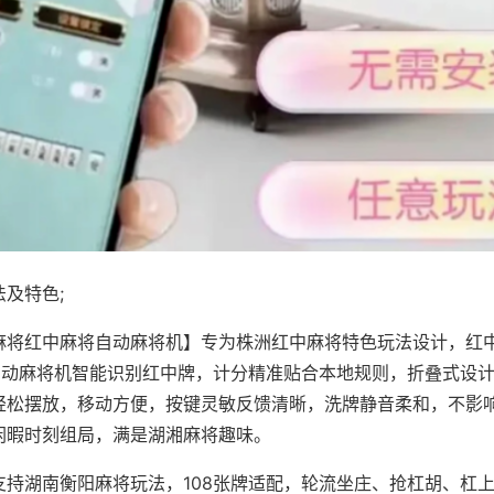
及特色;
麻将红中麻将自动麻将机】专为株洲红中麻将特色玩法设计，红
，自动麻将机智能识别红中牌，计分精准贴合本地规则，折叠式设
轻松摆放，移动方便，按键灵敏反馈清晰，洗牌静音柔和，不影
闲暇时刻组局，满是湖湘麻将趣味。
支持湖南衡阳麻将玩法，108张牌适配，轮流坐庄、抢杠胡、杠