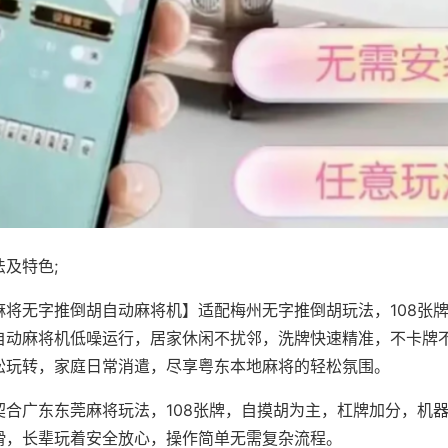
及特色;
麻将无字推倒胡自动麻将机】适配梅州无字推倒胡玩法，108张
自动麻将机低噪运行，居家休闲不扰邻，洗牌快速精准，不卡牌
松玩转，家庭日常消遣，尽享粤东本地麻将的轻松氛围。
契合广东东莞麻将玩法，108张牌，自摸胡为主，杠牌加分，机
滑，长辈玩着安全放心，操作简单无需复杂流程。