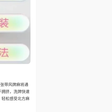
6张带风牌麻将通
不拥挤，洗牌快速
，轻松感受北方麻