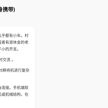
身携带)
几乎都有小车。村
或者有退休金的老
不小的开支。
时交流 。
对麻将机进行复杂
备连接。手机端软
机或机械结构，在