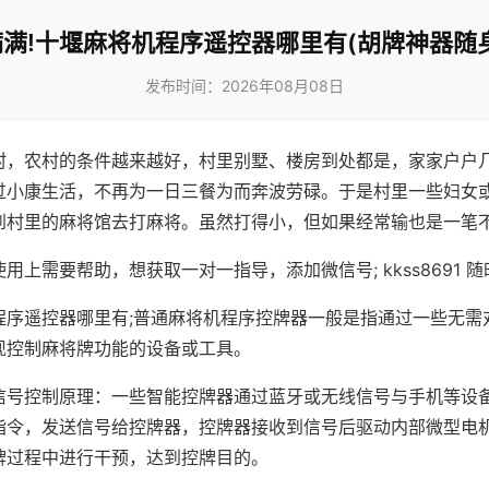
满!十堰麻将机程序遥控器哪里有(胡牌神器随
发布时间：2026年08月08日
村，农村的条件越来越好，村里别墅、楼房到处都是，家家户户
过小康生活，不再为一日三餐为而奔波劳碌。于是村里一些妇女
到村里的麻将馆去打麻将。虽然打得小，但如果经常输也是一笔
用上需要帮助，想获取一对一指导，添加微信号; kkss8691 随
程序遥控器哪里有;普通麻将机程序控牌器一般是指通过一些无需
现控制麻将牌功能的设备或工具。
信号控制原理：一些智能控牌器通过蓝牙或无线信号与手机等设
指令，发送信号给控牌器，控牌器接收到信号后驱动内部微型电
牌过程中进行干预，达到控牌目的。