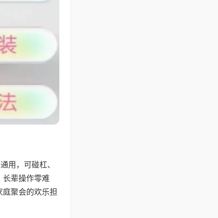
牌通用，可碰杠、
，长辈操作零难
家庭聚会的欢乐担