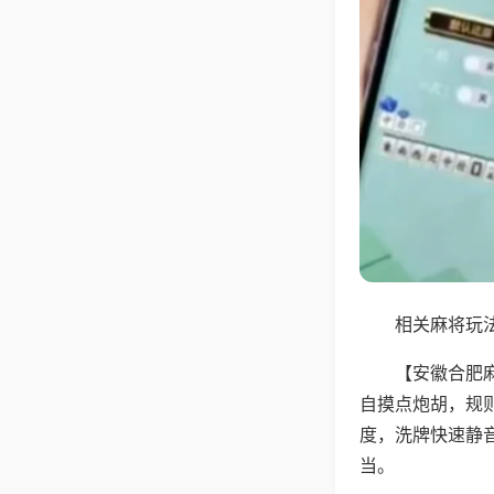
相关麻将玩法
【安徽合肥
自摸点炮胡，规
度，洗牌快速静
当。