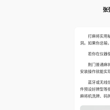
张
打麻将实用
洞。如果你总输
若你在仪器使
荆门普通麻
安装操作就能实
蓝牙或无线
件预设好牌型等
麻将机洗牌、码