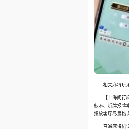
相关麻将玩法
【上海闵行
敲麻、听牌报牌
摆放客厅尽显格
普通麻将机