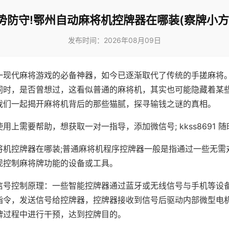
势防守!鄂州自动麻将机控牌器在哪装(察牌小方
发布时间：2026年08月09日
一现代麻将游戏的必备神器，如今已逐渐取代了传统的手搓麻将
同时，是否曾想过，这看似普通的麻将机，其实也可能隐藏着某
我们一起揭开麻将机背后的那些猫腻，探寻输钱之谜的真相。
用上需要帮助，想获取一对一指导，添加微信号; kkss8691 随
将机控牌器在哪装;普通麻将机程序控牌器一般是指通过一些无需
现控制麻将牌功能的设备或工具。
信号控制原理：一些智能控牌器通过蓝牙或无线信号与手机等设
指令，发送信号给控牌器，控牌器接收到信号后驱动内部微型电
牌过程中进行干预，达到控牌目的。