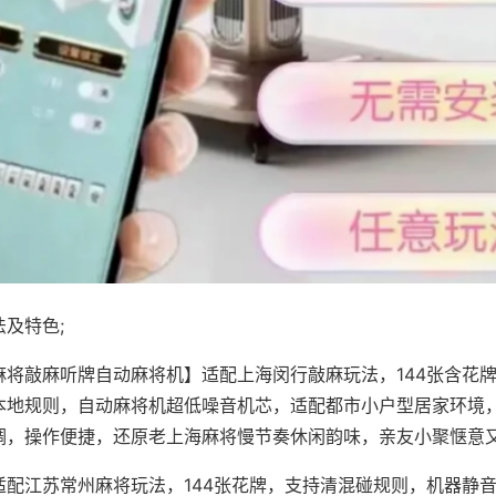
及特色;
麻将敲麻听牌自动麻将机】适配上海闵行敲麻玩法，144张含花
本地规则，自动麻将机超低噪音机芯，适配都市小户型居家环境
调，操作便捷，还原老上海麻将慢节奏休闲韵味，亲友小聚惬意
适配江苏常州麻将玩法，144张花牌，支持清混碰规则，机器静