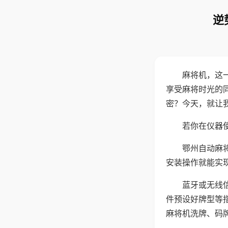
逆
麻将机，这
享受麻将时光的
密？今天，就让
若你在仪器使
鄂州自动麻
安装操作就能实
蓝牙或无线
件预设好牌型等
麻将机洗牌、码