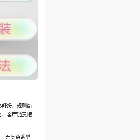
奏舒缓、规则简
台、客厅随意摆
可，无复杂番型，