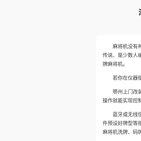
麻将机没有
传说、是少数人
牌麻将机。
若你在仪器使
鄂州上门改
操作就能实现控
蓝牙或无线
件预设好牌型等
麻将机洗牌、码