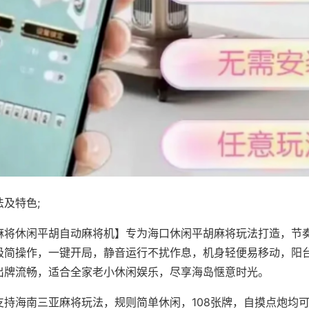
及特色;
麻将休闲平胡自动麻将机】专为海口休闲平胡麻将玩法打造，节
极简操作，一键开局，静音运行不扰作息，机身轻便易移动，阳
出牌流畅，适合全家老小休闲娱乐，尽享海岛惬意时光。
支持海南三亚麻将玩法，规则简单休闲，108张牌，自摸点炮均