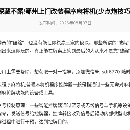
深藏不露!鄂州上门改装程序麻将机(少点炮技巧
发布时间：2026年08月07日
神奇的"破绽"，也没有能让你稳赢三家的秘诀。那些所谓的"破绽
编出来逗你玩的。真正能在牌桌上笑到最后的人从来不是靠"破绽
用上需要帮助，想获取一对一指导，添加微信号; sdf6770 随时
装程序麻将机;普通麻将机程序控牌器一般是指通过一些无需对麻
制麻将牌功能的设备或工具。
信号控制原理：一些智能控牌器通过蓝牙或无线信号与手机等设
指令，发送信号给控牌器，控牌器接收到信号后驱动内部微型电
牌过程中进行干预，达到控牌目的。