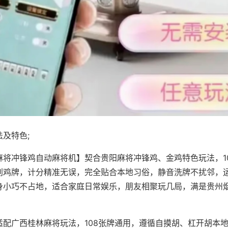
及特色;
麻将冲锋鸡自动麻将机】契合贵阳麻将冲锋鸡、金鸡特色玩法，1
别鸡牌，计分精准无误，完全贴合本地习俗，静音洗牌不扰邻，
身小巧不占地，适合家庭日常娱乐，朋友相聚玩几局，满是贵州
适配广西桂林麻将玩法，108张牌通用，遵循自摸胡、杠开胡本