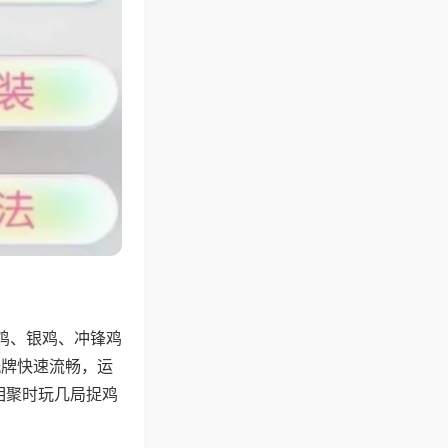
鸡、银鸡、冲锋鸡
洗牌快速流畅，运
相聚时玩几局捉鸡