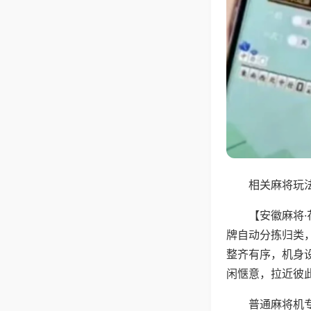
相关麻将玩法
【安徽麻将
牌自动分拣归类
整齐有序，机身
闲惬意，拉近彼
普通麻将机