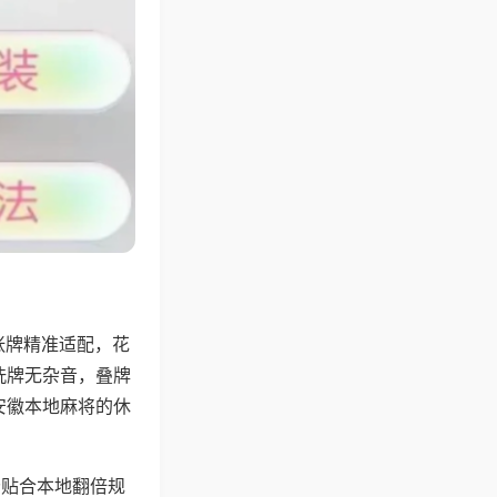
张牌精准适配，花
洗牌无杂音，叠牌
安徽本地麻将的休
分贴合本地翻倍规