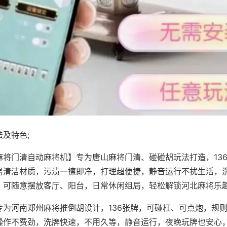
及特色;
麻将门清自动麻将机】专为唐山麻将门清、碰碰胡玩法打造，13
易清洁材质，污渍一擦即净，打理超便捷，静音运行不扰生活，
，可随意摆放客厅、阳台，日常休闲组局，轻松解锁河北麻将乐
专为河南郑州麻将推倒胡设计，136张牌，可碰杠、可点炮，规
操作不费劲，洗牌快速，不用久等，静音运行，夜晚玩牌也安心