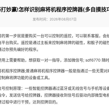
巧打妙赢!怎样识别麻将机程序控牌器(多自摸技巧
发布时间：2026年08月07日
将的第一步就是要购买一台可以控制的遥控，可以联系客服，会
商平台购买。遥控是通过主板来控制麻将牌的磁性，和骰子的磁
通过你预先编好的程序。
用上需要帮助，想获取一对一指导，添加微信号; sdf6770 随时
将机程序控牌器;普通麻将机程序控牌器一般是指通过一些无需对
控制麻将牌功能的设备或工具。
信号控制原理：一些智能控牌器通过蓝牙或无线信号与手机等设
指令，发送信号给控牌器，控牌器接收到信号后驱动内部微型电
牌过程中进行干预，达到控牌目的。