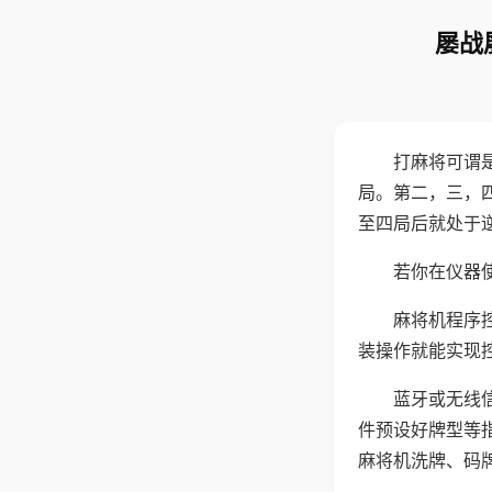
屡战
打麻将可谓
局。第二，三，
至四局后就处于
若你在仪器使
麻将机程序
装操作就能实现
蓝牙或无线
件预设好牌型等
麻将机洗牌、码