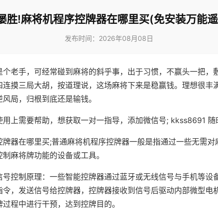
屡胜!麻将机程序控牌器在哪里买(免安装万能遥
发布时间：2026年08月08日
是个老手，可经常碰到麻将的斜乎事，出于习惯，不赢头一把，
四连摸三局大胡，按道理说，这场麻将下来是稳赢钱。理想很丰
逆风局，归根到底还是输钱。
用上需要帮助，想获取一对一指导，添加微信号; kkss8691 随
控牌器在哪里买;普通麻将机程序控牌器一般是指通过一些无需对
控制麻将牌功能的设备或工具。
信号控制原理：一些智能控牌器通过蓝牙或无线信号与手机等设
指令，发送信号给控牌器，控牌器接收到信号后驱动内部微型电
牌过程中进行干预，达到控牌目的。