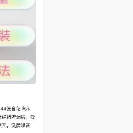
44张含花牌麻
杜绝错牌漏牌，操
突兀，洗牌噪音