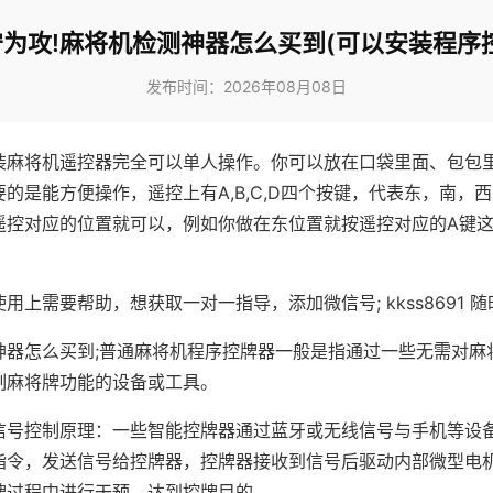
为攻!麻将机检测神器怎么买到(可以安装程序
发布时间：2026年08月08日
装麻将机遥控器完全可以单人操作。你可以放在口袋里面、包包
的是能方便操作，遥控上有A,B,C,D四个按键，代表东，南，
遥控对应的位置就可以，例如你做在东位置就按遥控对应的A键
。
用上需要帮助，想获取一对一指导，添加微信号; kkss8691 随
神器怎么买到;普通麻将机程序控牌器一般是指通过一些无需对麻
制麻将牌功能的设备或工具。
信号控制原理：一些智能控牌器通过蓝牙或无线信号与手机等设
指令，发送信号给控牌器，控牌器接收到信号后驱动内部微型电
牌过程中进行干预，达到控牌目的。