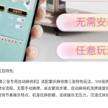
及特色;
·换三张专用自动麻将机】适配重庆麻将换三张特色玩法，108张
牌全流程，无需手动换牌，省去繁琐步骤，自动麻将机洗牌速度
将快节奏娱乐特点，机身抗摔耐磨，连续娱乐无压力，沉浸式体