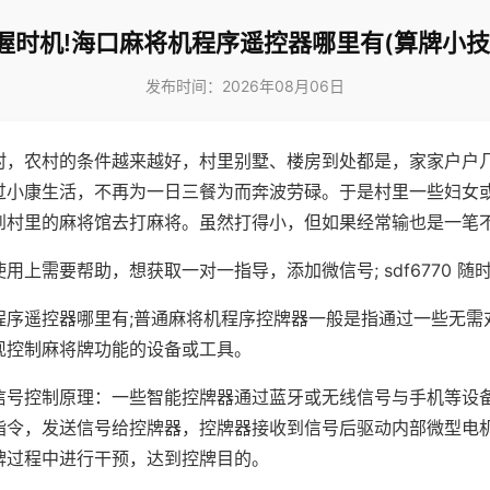
握时机!海口麻将机程序遥控器哪里有(算牌小技
发布时间：2026年08月06日
村，农村的条件越来越好，村里别墅、楼房到处都是，家家户户
过小康生活，不再为一日三餐为而奔波劳碌。于是村里一些妇女
到村里的麻将馆去打麻将。虽然打得小，但如果经常输也是一笔
用上需要帮助，想获取一对一指导，添加微信号; sdf6770 随时
程序遥控器哪里有;普通麻将机程序控牌器一般是指通过一些无需
现控制麻将牌功能的设备或工具。
信号控制原理：一些智能控牌器通过蓝牙或无线信号与手机等设
指令，发送信号给控牌器，控牌器接收到信号后驱动内部微型电
牌过程中进行干预，达到控牌目的。