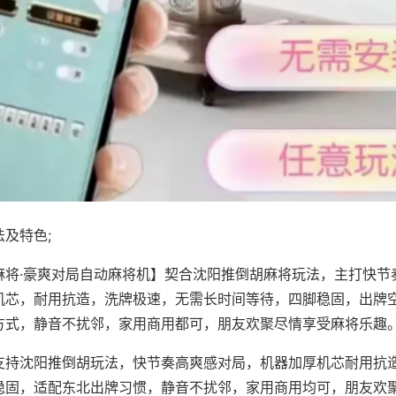
及特色;
麻将·豪爽对局自动麻将机】契合沈阳推倒胡麻将玩法，主打快节
机芯，耐用抗造，洗牌极速，无需长时间等待，四脚稳固，出牌
方式，静音不扰邻，家用商用都可，朋友欢聚尽情享受麻将乐趣
支持沈阳推倒胡玩法，快节奏高爽感对局，机器加厚机芯耐用抗
稳固，适配东北出牌习惯，静音不扰邻，家用商用均可，朋友欢