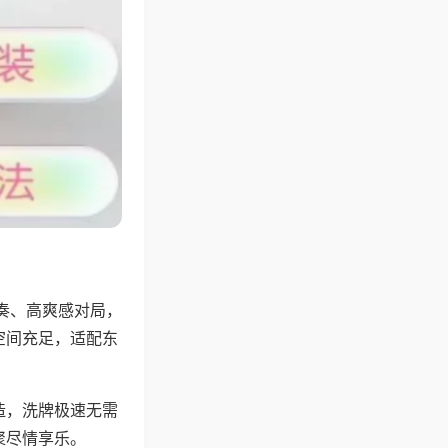
奏、高爽感对局，
空间充足，适配东
。
造，洗牌极速无需
聚尽情享乐。