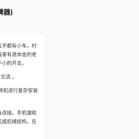
牌器)
几乎都有小车。村
或者有退休金的老
不小的开支。
交流 。
将机进行复杂安装
备连接。手机端软
机或机械结构，在