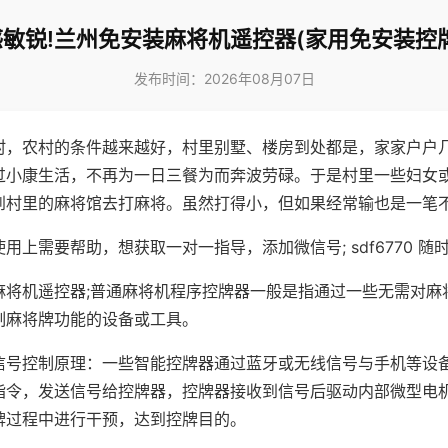
敏锐!兰州免安装麻将机遥控器(家用免安装控
发布时间：2026年08月07日
村，农村的条件越来越好，村里别墅、楼房到处都是，家家户户
过小康生活，不再为一日三餐为而奔波劳碌。于是村里一些妇女
到村里的麻将馆去打麻将。虽然打得小，但如果经常输也是一笔
用上需要帮助，想获取一对一指导，添加微信号; sdf6770 随时
麻将机遥控器;普通麻将机程序控牌器一般是指通过一些无需对麻
制麻将牌功能的设备或工具。
信号控制原理：一些智能控牌器通过蓝牙或无线信号与手机等设
指令，发送信号给控牌器，控牌器接收到信号后驱动内部微型电
牌过程中进行干预，达到控牌目的。