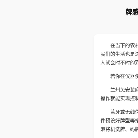
牌感
在当下的农
民们的生活也是
人就会时不时的
若你在仪器使
兰州免安装
操作就能实现控
蓝牙或无线
件预设好牌型等
麻将机洗牌、码