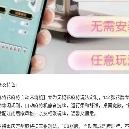
及特色;
麻将花麻将自动麻将机】专为无锡花麻将玩法定制，144张花牌
地休闲规则，自动麻将机静音洗牌，运行柔和舒适，桌面宽敞，
适配江南居家风格，亲友相聚玩牌，温馨又惬意。
支持重庆万州麻将换三张玩法，108张牌，自动完成洗牌理牌，