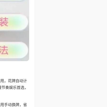
专用，花牌自动计
慢节奏娱乐首选，
不用手动换牌，省