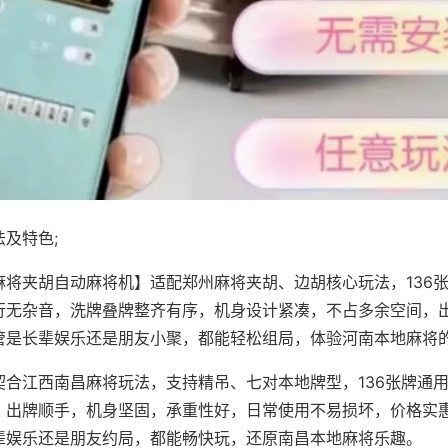
及特色;
麻将夹胡自动麻将机】适配郑州麻将夹胡、边胡核心玩法，136
行无杂音，洗牌叠牌整齐有序，机身设计紧凑，不占多余空间，
管是长辈娱乐还是朋友小聚，都能轻松组局，体验河南本地麻将
契合江西南昌麻将玩法，支持精吊、七对本地牌型，136张牌通
，出牌顺手，机身坚固，承重性好，日常使用不易损坏，价格实
辈娱乐还是朋友约局，都能畅快玩，还原南昌本地麻将乐趣。