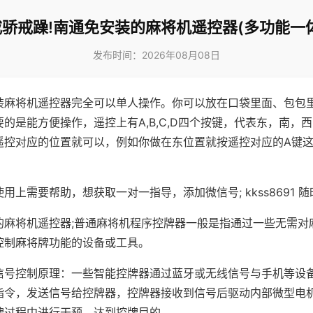
戒骄戒躁!南通免安装的麻将机遥控器(多功能一体
发布时间：2026年08月08日
装麻将机遥控器完全可以单人操作。你可以放在口袋里面、包包
的是能方便操作，遥控上有A,B,C,D四个按键，代表东，南，
遥控对应的位置就可以，例如你做在东位置就按遥控对应的A键
。
用上需要帮助，想获取一对一指导，添加微信号; kkss8691 随
的麻将机遥控器;普通麻将机程序控牌器一般是指通过一些无需对
控制麻将牌功能的设备或工具。
信号控制原理：一些智能控牌器通过蓝牙或无线信号与手机等设
指令，发送信号给控牌器，控牌器接收到信号后驱动内部微型电
牌过程中进行干预，达到控牌目的。