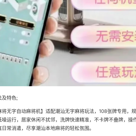
及特色;
麻将无字自动麻将机】适配潮汕无字麻将玩法，108张牌专用，
低噪运行，居家休闲不扰邻，洗牌快速精准，不卡牌不叠牌，操
庭日常消遣，尽享潮汕本地麻将的轻松氛围。