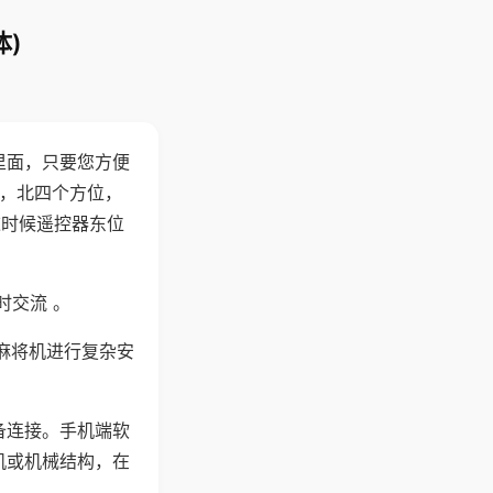
)
里面，只要您方便
西，北四个方位，
这时候遥控器东位
时交流 。
麻将机进行复杂安
备连接。手机端软
机或机械结构，在