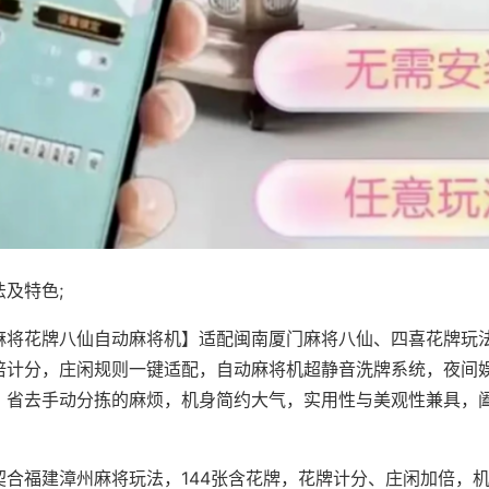
及特色;
麻将花牌八仙自动麻将机】适配闽南厦门麻将八仙、四喜花牌玩法
倍计分，庄闲规则一键适配，自动麻将机超静音洗牌系统，夜间
，省去手动分拣的麻烦，机身简约大气，实用性与美观性兼具，
。
契合福建漳州麻将玩法，144张含花牌，花牌计分、庄闲加倍，