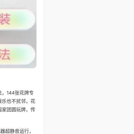
，144张花牌专
娱乐也不扰邻，花
阖家团圆玩牌，传
机器超静音运行，