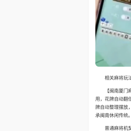
相关麻将玩法
【闽南厦门
用，花牌自动翻
牌自动整理摆放
承闽南休闲传统
普通麻将机