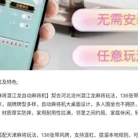
及特色;
麻将混江龙自动麻将机】契合河北沧州混江龙麻将玩法，136张
作，胡牌牌型多样，自动麻将机大桌面设计，多人围坐也不拥挤
，材质厚实防摔，家用耐用性拉满，邻里之间约局、家庭休闲，
适配天津麻将玩法，136张带风牌，支持混杠、提溜本地规则，