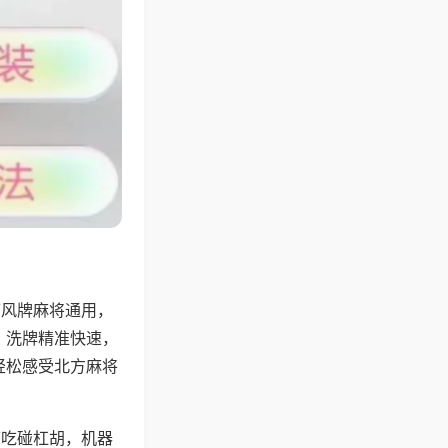
带风牌麻将通用，
，洗牌精准快速，
轻松感受北方麻将
可吃碰杠胡，机器