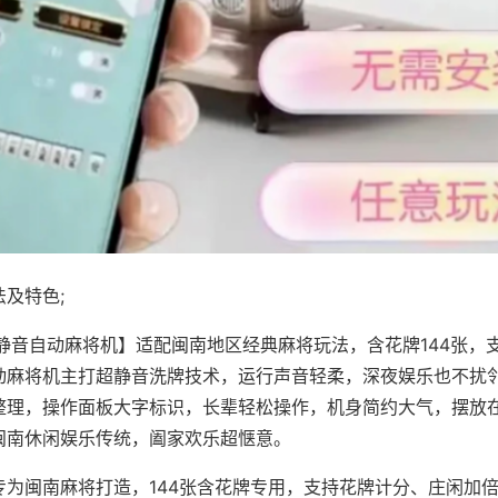
及特色;
·静音自动麻将机】适配闽南地区经典麻将玩法，含花牌144张，
动麻将机主打超静音洗牌技术，运行声音轻柔，深夜娱乐也不扰
整理，操作面板大字标识，长辈轻松操作，机身简约大气，摆放
闽南休闲娱乐传统，阖家欢乐超惬意。
专为闽南麻将打造，144张含花牌专用，支持花牌计分、庄闲加