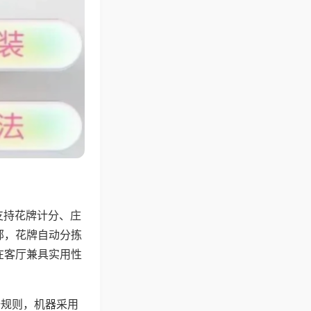
支持花牌计分、庄
邻，花牌自动分拣
在客厅兼具实用性
倍规则，机器采用