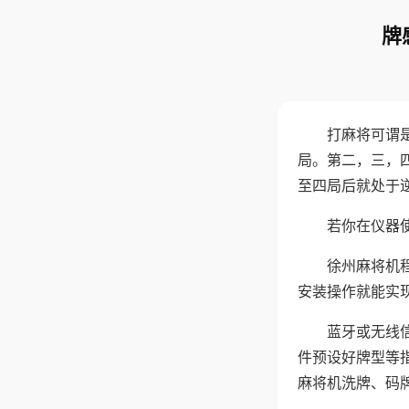
牌
打麻将可谓
局。第二，三，
至四局后就处于
若你在仪器使
徐州麻将机
安装操作就能实
蓝牙或无线
件预设好牌型等
麻将机洗牌、码