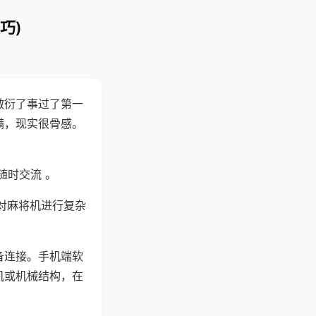
巧)
敷衍了事过了第一
满，现实很骨感。
随时交流 。
对麻将机进行复杂
备连接。手机端软
机或机械结构，在