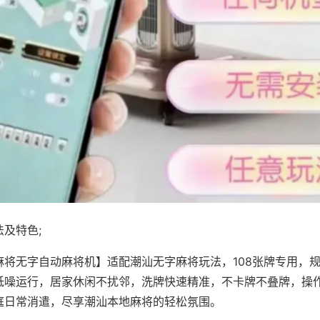
及特色;
麻将无字自动麻将机】适配潮汕无字麻将玩法，108张牌专用，
低噪运行，居家休闲不扰邻，洗牌快速精准，不卡牌不叠牌，操
庭日常消遣，尽享潮汕本地麻将的轻松氛围。