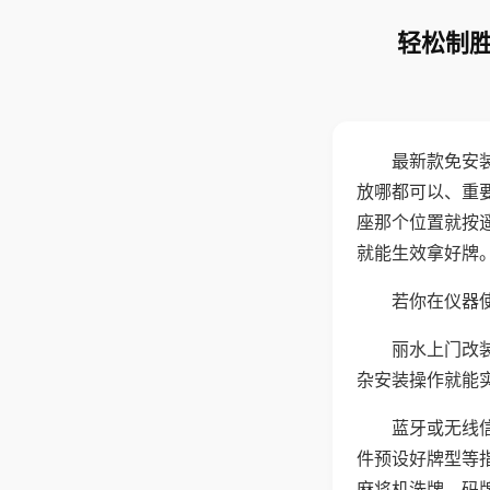
轻松制胜
最新款免安
放哪都可以、重要
座那个位置就按
就能生效拿好牌
若你在仪器使
丽水上门改
杂安装操作就能
蓝牙或无线
件预设好牌型等
麻将机洗牌、码