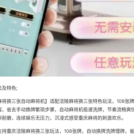
及特色;
麻将换三张自动麻将机】适配涪陵麻将换三张特色玩法，108张
程，省去手动换牌繁琐步骤，自动麻将机极速洗牌，节奏流畅爽
摔耐磨，连续娱乐无压力，沉浸式感受重庆麻将的刺激欢乐。
支持重庆涪陵麻将换三张玩法，108张牌，自动换牌洗牌理牌，