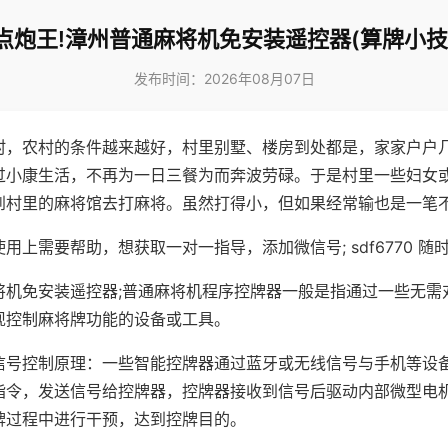
点炮王!漳州普通麻将机免安装遥控器(算牌小技
发布时间：2026年08月07日
村，农村的条件越来越好，村里别墅、楼房到处都是，家家户户
过小康生活，不再为一日三餐为而奔波劳碌。于是村里一些妇女
到村里的麻将馆去打麻将。虽然打得小，但如果经常输也是一笔
用上需要帮助，想获取一对一指导，添加微信号; sdf6770 随时
将机免安装遥控器;普通麻将机程序控牌器一般是指通过一些无需
现控制麻将牌功能的设备或工具。
信号控制原理：一些智能控牌器通过蓝牙或无线信号与手机等设
指令，发送信号给控牌器，控牌器接收到信号后驱动内部微型电
牌过程中进行干预，达到控牌目的。