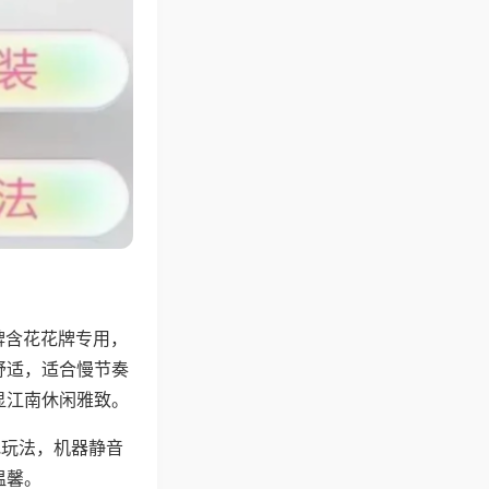
牌含花花牌专用，
舒适，适合慢节奏
显江南休闲雅致。
地玩法，机器静音
温馨。