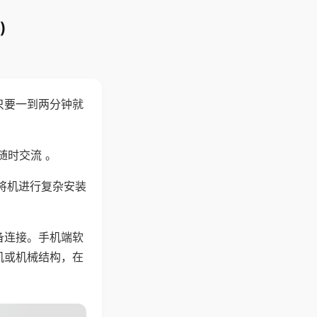
)
只要一到两分钟就
。
随时交流 。
将机进行复杂安装
备连接。手机端软
机或机械结构，在