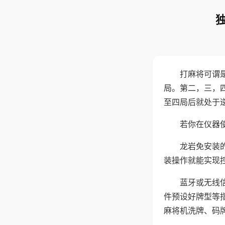
打麻将可谓
局。第二，三，
至四局后就处于
若你在仪器使
龙岩免安装
装操作就能实现
蓝牙或无线
件预设好牌型等
麻将机洗牌、码