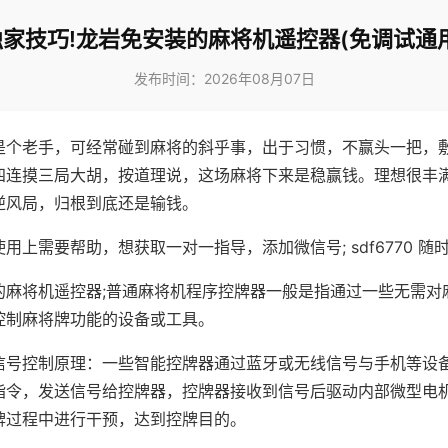
独家技巧!龙岩免安装的麻将机遥控器(免调试通用
发布时间：2026年08月07日
是个老手，可经常碰到麻将的斜乎事，出于习惯，不赢头一把，
四连摸三局大胡，按道理说，这场麻将下来是稳赢钱。理想很丰
逆风局，归根到底还是输钱。
用上需要帮助，想获取一对一指导，添加微信号; sdf6770 随时
的麻将机遥控器;普通麻将机程序控牌器一般是指通过一些无需对
控制麻将牌功能的设备或工具。
信号控制原理：一些智能控牌器通过蓝牙或无线信号与手机等设
指令，发送信号给控牌器，控牌器接收到信号后驱动内部微型电
牌过程中进行干预，达到控牌目的。