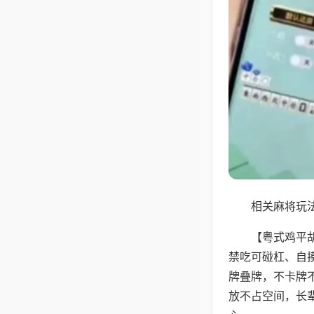
相关麻将玩法
【粤式鸡平
禁吃可碰杠、自
牌叠牌，不卡牌
放不占空间，长