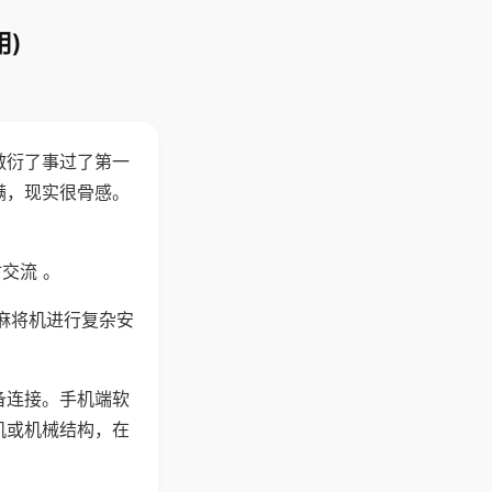
)
敷衍了事过了第一
满，现实很骨感。
交流 。
麻将机进行复杂安
备连接。手机端软
机或机械结构，在