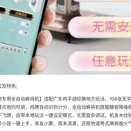
及特色;
胡专用全自动麻将机】适配广东鸡平胡经典地方玩法，108张无
摸点炮均可胡，鸡牌自动识别计分，全自动麻将机搭载静音降噪机
不飞牌，自带本地玩法一键设定模式，无需复杂调试，机身木纹
辈小孩一键上手，亲友小聚、周末消遣，还原地道粤式麻将烟火