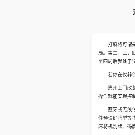
打麻将可谓
局。第二，三，
至四局后就处于
若你在仪器使
惠州上门改
操作就能实现控
蓝牙或无线
件预设好牌型等
麻将机洗牌、码