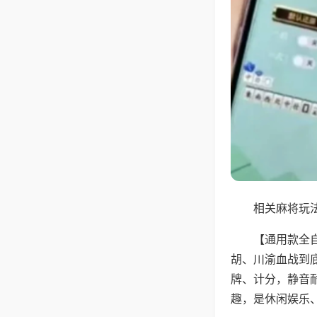
相关麻将玩法
【通用款全
胡、川渝血战到
牌、计分，静音
趣，是休闲娱乐