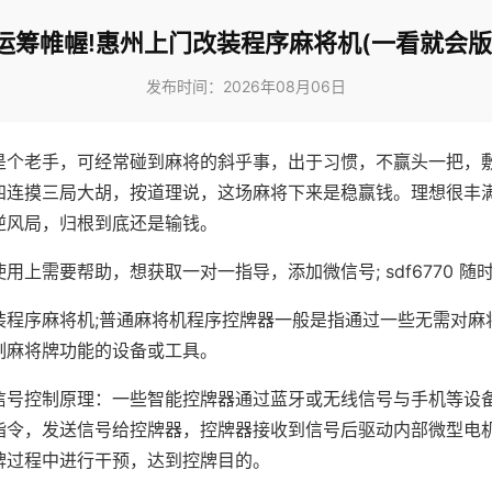
运筹帷幄!惠州上门改装程序麻将机(一看就会版
发布时间：2026年08月06日
是个老手，可经常碰到麻将的斜乎事，出于习惯，不赢头一把，
四连摸三局大胡，按道理说，这场麻将下来是稳赢钱。理想很丰
逆风局，归根到底还是输钱。
用上需要帮助，想获取一对一指导，添加微信号; sdf6770 随时
装程序麻将机;普通麻将机程序控牌器一般是指通过一些无需对麻
制麻将牌功能的设备或工具。
信号控制原理：一些智能控牌器通过蓝牙或无线信号与手机等设
指令，发送信号给控牌器，控牌器接收到信号后驱动内部微型电
牌过程中进行干预，达到控牌目的。